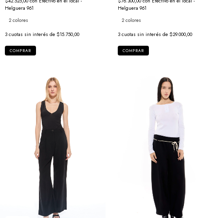
$42.525,00
con
Efectivo en el local -
$78.300,00
con
Efectivo en el local -
Helguera 961
Helguera 961
2 colores
2 colores
3
cuotas sin interés de
$15.750,00
3
cuotas sin interés de
$29.000,00
COMPRAR
COMPRAR