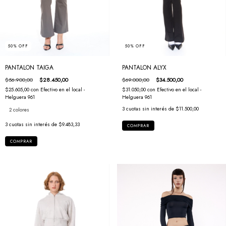
50
%
OFF
50
%
OFF
PANTALON TAIGA
PANTALON ALYX
$56.900,00
$28.450,00
$69.000,00
$34.500,00
$25.605,00
con
Efectivo en el local -
$31.050,00
con
Efectivo en el local -
Helguera 961
Helguera 961
3
cuotas sin interés de
$11.500,00
2 colores
3
cuotas sin interés de
$9.483,33
COMPRAR
COMPRAR