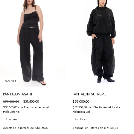
50
%
OFF
PANTALON SUPREME
PANTALON ASAHI
$58.000,00
$79.000,00
$39.500,00
$52.200,00
con
Efectivo en el local -
$35.550,00
con
Efectivo en el local -
Helguera 961
Helguera 961
2 colores
3 colores
3
cuotas sin interés de
$19.333,33
3
cuotas sin interés de
$13.166,67