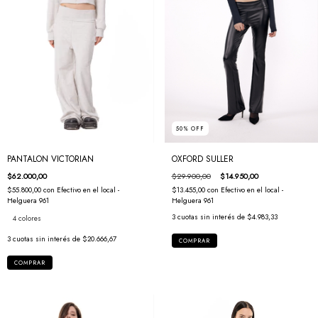
50
%
OFF
OXFORD SULLER
PANTALON VICTORIAN
$29.900,00
$14.950,00
$62.000,00
$13.455,00
con
Efectivo en el local -
$55.800,00
con
Efectivo en el local -
Helguera 961
Helguera 961
3
cuotas sin interés de
$4.983,33
4 colores
3
cuotas sin interés de
$20.666,67
COMPRAR
COMPRAR