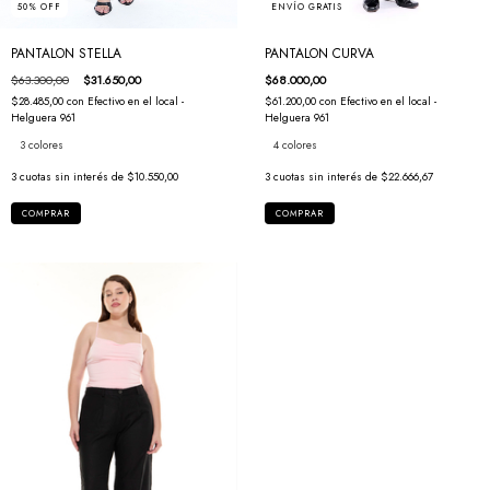
50
%
OFF
ENVÍO GRATIS
PANTALON STELLA
PANTALON CURVA
$63.300,00
$31.650,00
$68.000,00
$28.485,00
con
Efectivo en el local -
$61.200,00
con
Efectivo en el local -
Helguera 961
Helguera 961
3 colores
4 colores
3
cuotas sin interés de
$10.550,00
3
cuotas sin interés de
$22.666,67
COMPRAR
COMPRAR